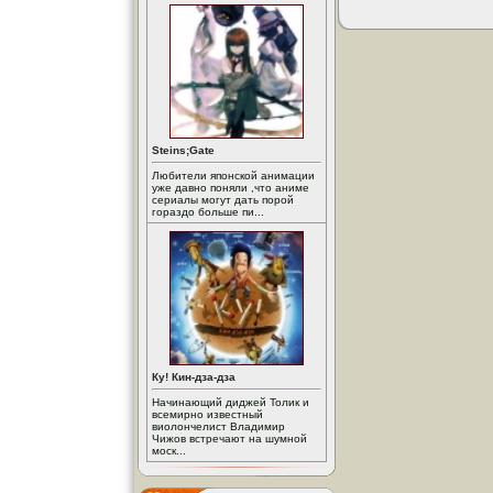
Steins;Gate
Любители японской анимации
уже давно поняли ,что аниме
сериалы могут дать порой
гораздо больше пи...
Ку! Кин-дза-дза
Начинающий диджей Толик и
всемирно известный
виолончелист Владимир
Чижов встречают на шумной
моск...