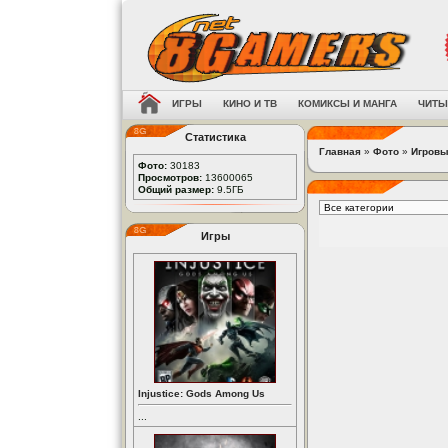
ИГРЫ
КИНО И ТВ
КОМИКСЫ И МАНГА
ЧИТЫ
Статистика
Главная
»
Фото
»
Игровы
Фото:
30183
Просмотров:
13600065
Общий размер:
9.5ГБ
Игры
Injustice: Gods Among Us
...