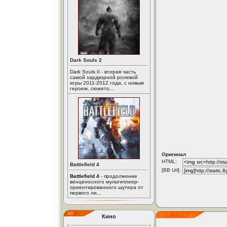
Dark Souls 2
Dark Souls II - вторая часть
самой хардкорной ролевой
игры 2011-2012 года, с новым
героем, сюжето...
Оригинал
HTML:
Battlefield 4
[BB Url]:
Battlefield 4
- продолжение
венценосного мультиплеер-
ориентированного шутера от
первого ли...
Кино