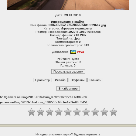
Дата:
29.01.2013
Информация о файле:
Имя файла:
530c6bcba1ef9e96b3d56f9cb2fb67.jpg
Категория:
Игровые скриншоты
Размер изображения
1920 x 1080
пикселов
Размер файла:
210.2КБ
Тип файла:
.jpg
Комментариев:
0
Количество просмотров:
813
Добавлено:
Vova
Рейтинг: Пусто
Общий рейтинг:
0
Голосов:
0
Ни одного комментария? Будешь первым :).