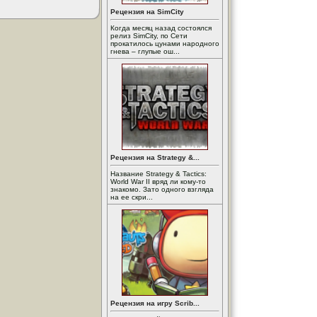
Рецензия на SimCity
Когда месяц назад состоялся
релиз SimCity, по Сети
прокатилось цунами народного
гнева – глупые ош...
Рецензия на Strategy &...
Название Strategy & Tactics:
World War II вряд ли кому-то
знакомо. Зато одного взгляда
на ее скри...
Рецензия на игру Scrib...