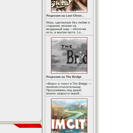
Рецензия на Lost Chron...
Игры, сделанные без любви и
старания, похожи на
воздушный шар – оболочка
есть, а внутри пусто. Lo...
Рецензия на The Bridge
«Верх» и «низ» в The Bridge —
понятия относительные.
Прогуливаясь под аркой,
можно запросто перей...