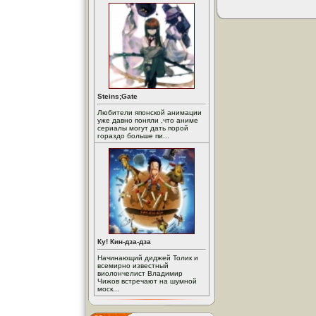
Steins;Gate
Любители японской анимации
уже давно поняли ,что аниме
сериалы могут дать порой
гораздо больше пи...
Ку! Кин-дза-дза
Начинающий диджей Толик и
всемирно известный
виолончелист Владимир
Чижов встречают на шумной
моск...