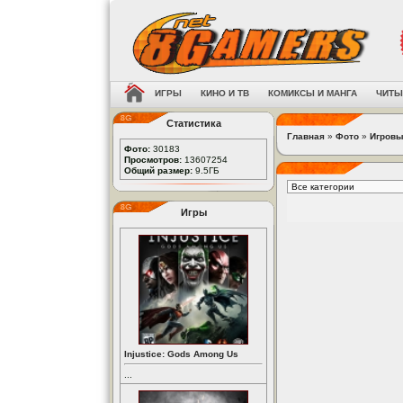
ИГРЫ
КИНО И ТВ
КОМИКСЫ И МАНГА
ЧИТЫ
Статистика
Главная
»
Фото
»
Игровы
Фото:
30183
Просмотров:
13607254
Общий размер:
9.5ГБ
Игры
Injustice: Gods Among Us
...