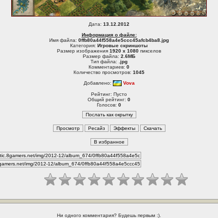
Дата:
13.12.2012
Информация о файле:
Имя файла:
0ffb80a44f558a4e5ccc45afcb4ba8.jpg
Категория:
Игровые скриншоты
Размер изображения
1920 x 1080
пикселов
Размер файла:
2.6МБ
Тип файла:
.jpg
Комментариев:
0
Количество просмотров:
1045
Добавлено:
Vova
Рейтинг: Пусто
Общий рейтинг:
0
Голосов:
0
Ни одного комментария? Будешь первым :).