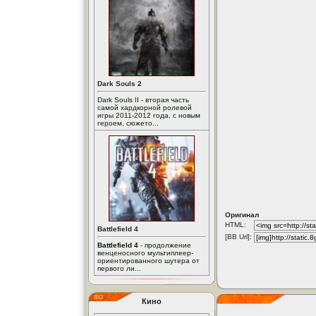
Dark Souls 2
Dark Souls II - вторая часть
самой хардкорной ролевой
игры 2011-2012 года, с новым
героем, сюжето...
Оригинал
HTML:
Battlefield 4
[BB Url]:
Battlefield 4
- продолжение
венценосного мультиплеер-
ориентированного шутера от
первого ли...
Кино