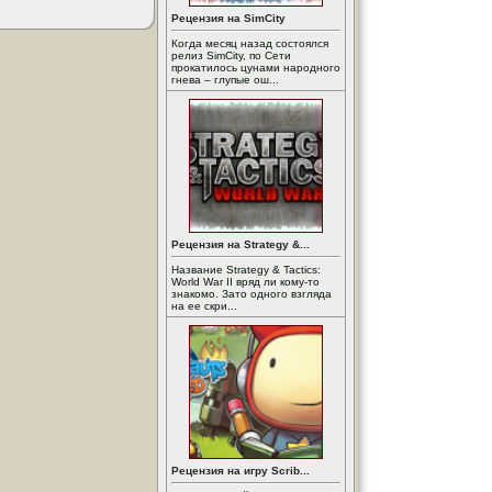
Рецензия на SimCity
Когда месяц назад состоялся
релиз SimCity, по Сети
прокатилось цунами народного
гнева – глупые ош...
Рецензия на Strategy &...
Название Strategy & Tactics:
World War II вряд ли кому-то
знакомо. Зато одного взгляда
на ее скри...
Рецензия на игру Scrib...