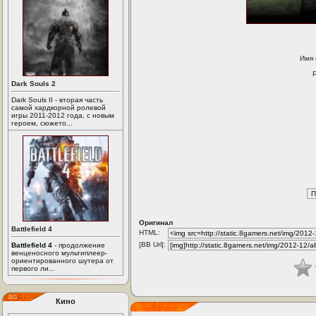
Имя
Dark Souls 2
Dark Souls II - вторая часть
самой хардкорной ролевой
игры 2011-2012 года, с новым
героем, сюжето...
Оригинал
Battlefield 4
HTML:
[BB Url]:
Battlefield 4
- продолжение
венценосного мультиплеер-
ориентированного шутера от
первого ли...
Кино