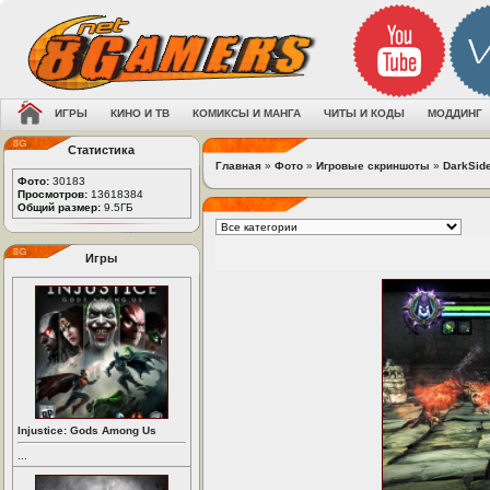
ИГРЫ
КИНО И ТВ
КОМИКСЫ И МАНГА
ЧИТЫ И КОДЫ
МОДДИНГ
Статистика
Главная
»
Фото
»
Игровые скриншоты
»
DarkSid
Фото:
30183
Просмотров:
13618384
Общий размер:
9.5ГБ
Игры
Injustice: Gods Among Us
...