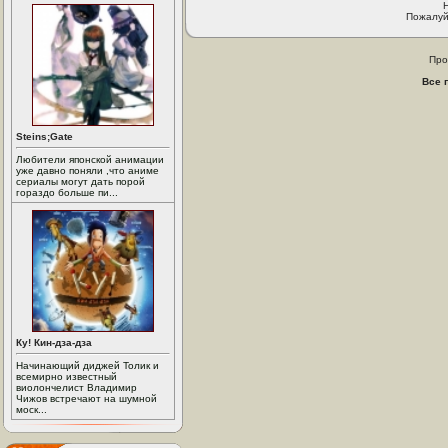
Пожалуй
Про
Все 
Steins;Gate
Любители японской анимации
уже давно поняли ,что аниме
сериалы могут дать порой
гораздо больше пи...
Ку! Кин-дза-дза
Начинающий диджей Толик и
всемирно известный
виолончелист Владимир
Чижов встречают на шумной
моск...