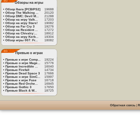
Обзоры на игры
•
Обзор Ibara [PCB/PS2]
19688
•
Обзор The Walking ...
20120
•
Обзор DMC: Devil M...
21288
•
Обзор на игру Valk...
17203
•
Обзор на игру Stars!
19082
•
Обзор на Far Cry 3
19276
•
Обзор на Resident ...
17272
•
Обзор на Chivalry:...
18912
•
Обзор на игру Kerb...
19304
•
Обзор игры 007: Fr...
18082
Превью о играх
•
Превью к игре Comp...
19224
•
Превью о игре Mage...
15776
•
Превью Incredible ...
16040
•
Превью Firefall
14734
•
Превью Dead Space 3
17666
•
Превью о игре SimC...
15997
•
Превью к игре Fuse
16718
•
Превью Red Orche...
16945
•
Превью Gothic 3
17650
•
Превью Black & W...
18725
Обратная связь
|