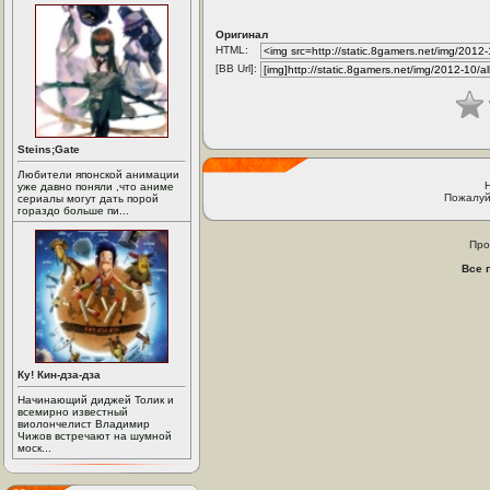
Оригинал
HTML:
[BB Url]:
Steins;Gate
Любители японской анимации
уже давно поняли ,что аниме
Пожалуй
сериалы могут дать порой
гораздо больше пи...
Про
Все 
Ку! Кин-дза-дза
Начинающий диджей Толик и
всемирно известный
виолончелист Владимир
Чижов встречают на шумной
моск...