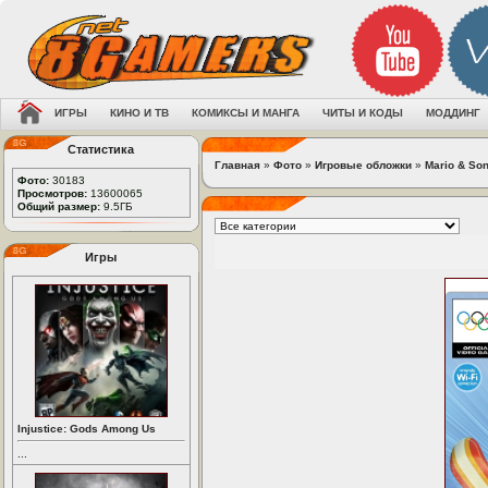
ИГРЫ
КИНО И ТВ
КОМИКСЫ И МАНГА
ЧИТЫ И КОДЫ
МОДДИНГ
Статистика
Главная
»
Фото
»
Игровые обложки
»
Mario & So
Фото:
30183
Просмотров:
13600065
Общий размер:
9.5ГБ
Игры
Injustice: Gods Among Us
...