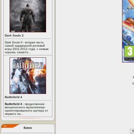
Dark Souls 2
Dark Souls II - вторая часть
самой хардкорной ролевой
игры 2011-2012 года, с новым
героем, сюжето...
Battlefield 4
Battlefield 4
- продолжение
венценосного мультиплеер-
ориентированного шутера от
первого ли...
Кино