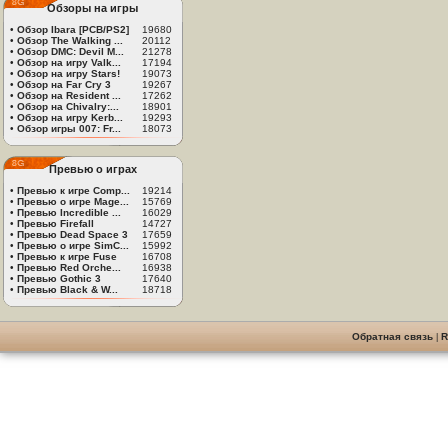
Обзоры на игры
•
Обзор Ibara [PCB/PS2]
19680
•
Обзор The Walking ...
20112
•
Обзор DMC: Devil M...
21278
•
Обзор на игру Valk...
17194
•
Обзор на игру Stars!
19073
•
Обзор на Far Cry 3
19267
•
Обзор на Resident ...
17262
•
Обзор на Chivalry:...
18901
•
Обзор на игру Kerb...
19293
•
Обзор игры 007: Fr...
18073
Превью о играх
•
Превью к игре Comp...
19214
•
Превью о игре Mage...
15769
•
Превью Incredible ...
16029
•
Превью Firefall
14727
•
Превью Dead Space 3
17659
•
Превью о игре SimC...
15992
•
Превью к игре Fuse
16708
•
Превью Red Orche...
16938
•
Превью Gothic 3
17640
•
Превью Black & W...
18718
Обратная связь
|