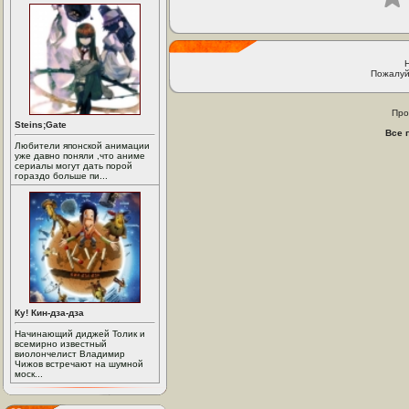
Пожалуй
Про
Steins;Gate
Все 
Любители японской анимации
уже давно поняли ,что аниме
сериалы могут дать порой
гораздо больше пи...
Ку! Кин-дза-дза
Начинающий диджей Толик и
всемирно известный
виолончелист Владимир
Чижов встречают на шумной
моск...