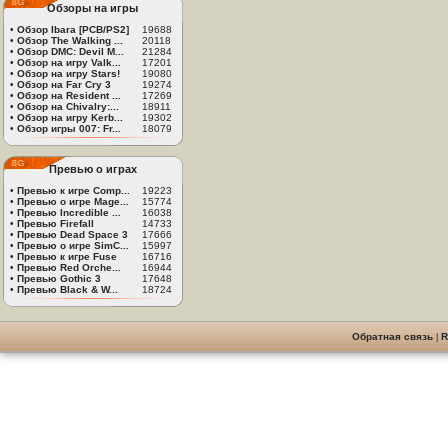
Обзоры на игры
•
Обзор Ibara [PCB/PS2]
19688
•
Обзор The Walking ...
20118
•
Обзор DMC: Devil M...
21284
•
Обзор на игру Valk...
17201
•
Обзор на игру Stars!
19080
•
Обзор на Far Cry 3
19274
•
Обзор на Resident ...
17269
•
Обзор на Chivalry:...
18911
•
Обзор на игру Kerb...
19302
•
Обзор игры 007: Fr...
18079
Превью о играх
•
Превью к игре Comp...
19223
•
Превью о игре Mage...
15774
•
Превью Incredible ...
16038
•
Превью Firefall
14733
•
Превью Dead Space 3
17666
•
Превью о игре SimC...
15997
•
Превью к игре Fuse
16716
•
Превью Red Orche...
16944
•
Превью Gothic 3
17648
•
Превью Black & W...
18724
Обратная связь
|