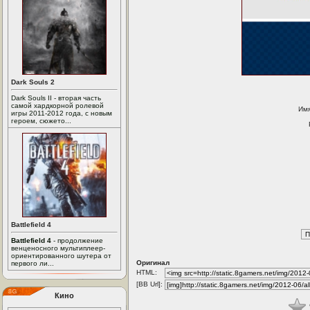
Dark Souls 2
Dark Souls II - вторая часть
самой хардкорной ролевой
Им
игры 2011-2012 года, с новым
героем, сюжето...
Battlefield 4
Battlefield 4
- продолжение
венценосного мультиплеер-
ориентированного шутера от
Оригинал
первого ли...
HTML:
[BB Url]:
Кино