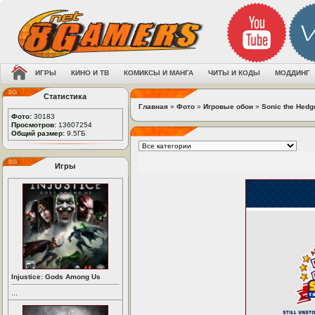
ИГРЫ
КИНО И ТВ
КОМИКСЫ И МАНГА
ЧИТЫ И КОДЫ
МОДДИНГ
Статистика
Главная
»
Фото
»
Игровые обои
»
Sonic the Hed
Фото:
30183
Просмотров:
13607254
Общий размер:
9.5ГБ
Игры
Injustice: Gods Among Us
...