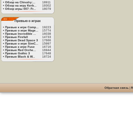
•
Обзор на Chivalry:...
18911
•
Обзор на игру Kerb...
19302
•
Обзор игры 007: Fr...
18079
Превью о играх
•
Превью к игре Comp...
19223
•
Превью о игре Mage...
15774
•
Превью Incredible ...
16038
•
Превью Firefall
14733
•
Превью Dead Space 3
17666
•
Превью о игре SimC...
15997
•
Превью к игре Fuse
16716
•
Превью Red Orche...
16944
•
Превью Gothic 3
17648
•
Превью Black & W...
18724
Обратная связь
|