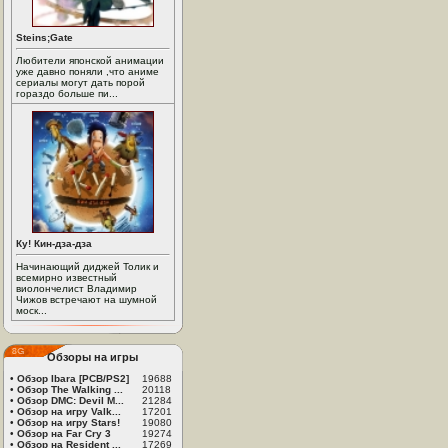
Steins;Gate
Любители японской анимации
уже давно поняли ,что аниме
сериалы могут дать порой
гораздо больше пи...
Ку! Кин-дза-дза
Начинающий диджей Толик и
всемирно известный
виолончелист Владимир
Чижов встречают на шумной
моск...
Обзоры на игры
•
Обзор Ibara [PCB/PS2]
19688
•
Обзор The Walking ...
20118
•
Обзор DMC: Devil M...
21284
•
Обзор на игру Valk...
17201
•
Обзор на игру Stars!
19080
•
Обзор на Far Cry 3
19274
•
Обзор на Resident ...
17269