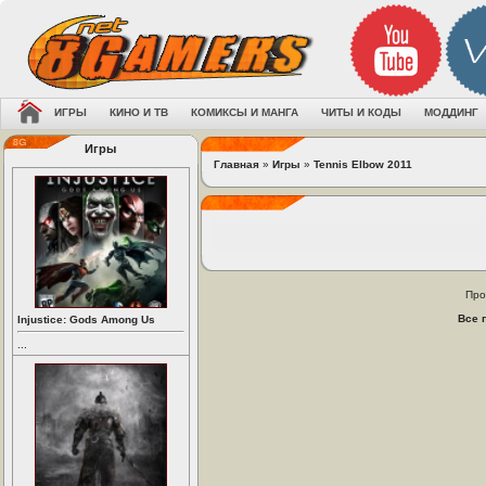
ИГРЫ
КИНО И ТВ
КОМИКСЫ И МАНГА
ЧИТЫ И КОДЫ
МОДДИНГ
Игры
Главная
»
Игры
»
Tennis Elbow 2011
Про
Все 
Injustice: Gods Among Us
...