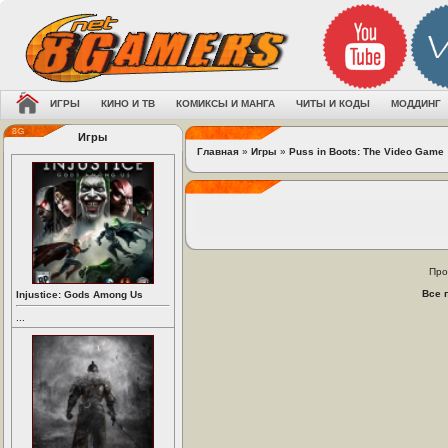
ИГРЫ
КИНО И ТВ
КОМИКСЫ И МАНГА
ЧИТЫ И КОДЫ
МОДДИНГ
Игры
Главная
»
Игры
»
Puss in Boots: The Video Game
Про
Все 
Injustice: Gods Among Us
...