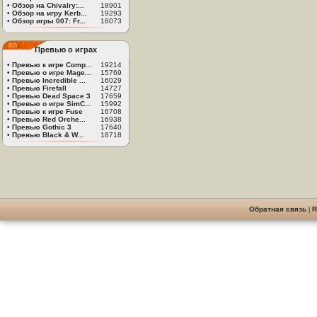
•
Обзор на Chivalry:...
18901
•
Обзор на игру Kerb...
19293
•
Обзор игры 007: Fr...
18073
Превью о играх
•
Превью к игре Comp...
19214
•
Превью о игре Mage...
15769
•
Превью Incredible ...
16029
•
Превью Firefall
14727
•
Превью Dead Space 3
17659
•
Превью о игре SimC...
15992
•
Превью к игре Fuse
16708
•
Превью Red Orche...
16938
•
Превью Gothic 3
17640
•
Превью Black & W...
18718
Обратная связь
|