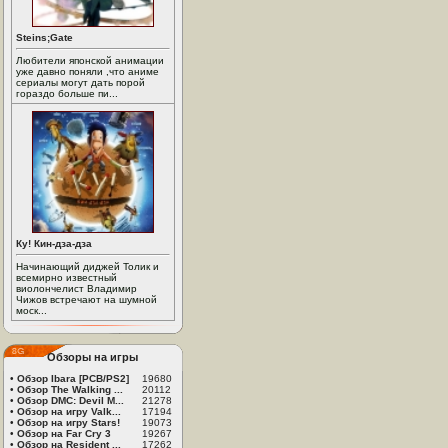
Steins;Gate
Любители японской анимации
уже давно поняли ,что аниме
сериалы могут дать порой
гораздо больше пи...
Ку! Кин-дза-дза
Начинающий диджей Толик и
всемирно известный
виолончелист Владимир
Чижов встречают на шумной
моск...
Обзоры на игры
•
Обзор Ibara [PCB/PS2]
19680
•
Обзор The Walking ...
20112
•
Обзор DMC: Devil M...
21278
•
Обзор на игру Valk...
17194
•
Обзор на игру Stars!
19073
•
Обзор на Far Cry 3
19267
•
Обзор на Resident ...
17262