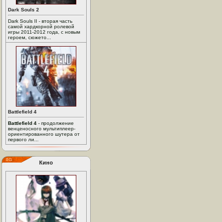
Dark Souls 2
Dark Souls II - вторая часть
самой хардкорной ролевой
игры 2011-2012 года, с новым
героем, сюжето...
Battlefield 4
Battlefield 4
- продолжение
венценосного мультиплеер-
ориентированного шутера от
первого ли...
Кино