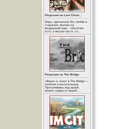
Рецензия на Lost Chron...
Игры, сделанные без любви и
старания, похожи на
воздушный шар – оболочка
есть, а внутри пусто. Lo...
Рецензия на The Bridge
«Верх» и «низ» в The Bridge —
понятия относительные.
Прогуливаясь под аркой,
можно запросто перей...