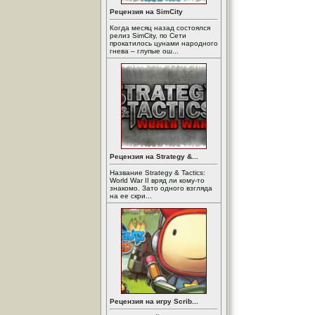
Рецензия на SimCity
Когда месяц назад состоялся
релиз SimCity, по Сети
прокатилось цунами народного
гнева – глупые ош...
Рецензия на Strategy &...
Название Strategy & Tactics:
World War II вряд ли кому-то
знакомо. Зато одного взгляда
на ее скри...
Рецензия на игру Scrib...