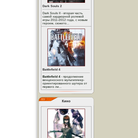
Dark Souls 2
Dark Souls II - вторая часть
самой хардкорной ролевой
игры 2011-2012 года, с новым
героем, сюжето...
Battlefield 4
Battlefield 4
- продолжение
венценосного мультиплеер-
ориентированного шутера от
первого ли...
Кино