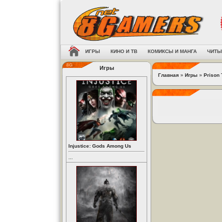
ИГРЫ
КИНО И ТВ
КОМИКСЫ И МАНГА
ЧИТЫ
Игры
Главная
»
Игры
»
Prison
Injustice: Gods Among Us
...