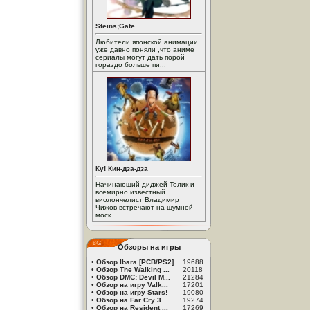
Steins;Gate
Любители японской анимации
уже давно поняли ,что аниме
сериалы могут дать порой
гораздо больше пи...
Ку! Кин-дза-дза
Начинающий диджей Толик и
всемирно известный
виолончелист Владимир
Чижов встречают на шумной
моск...
Обзоры на игры
•
Обзор Ibara [PCB/PS2]
19688
•
Обзор The Walking ...
20118
•
Обзор DMC: Devil M...
21284
•
Обзор на игру Valk...
17201
•
Обзор на игру Stars!
19080
•
Обзор на Far Cry 3
19274
•
Обзор на Resident ...
17269