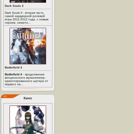
Dark Souls 2
Dark Souls II - вторая часть
самой хардкорной ролевой
игры 2011-2012 года, с новым
героем, сюжето...
Battlefield 4
Battlefield 4
- продолжение
венценосного мультиплеер-
ориентированного шутера от
первого ли...
Кино