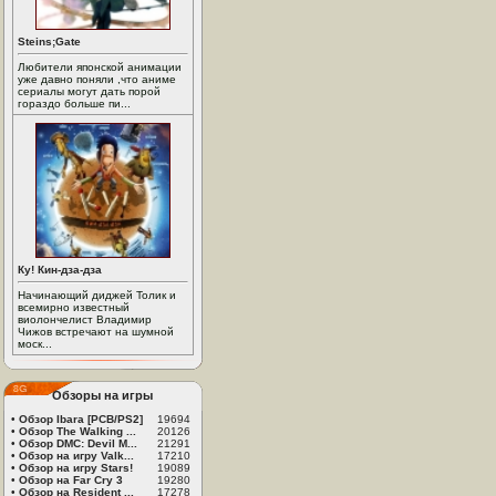
Steins;Gate
Любители японской анимации
уже давно поняли ,что аниме
сериалы могут дать порой
гораздо больше пи...
Ку! Кин-дза-дза
Начинающий диджей Толик и
всемирно известный
виолончелист Владимир
Чижов встречают на шумной
моск...
Обзоры на игры
•
Обзор Ibara [PCB/PS2]
19694
•
Обзор The Walking ...
20126
•
Обзор DMC: Devil M...
21291
•
Обзор на игру Valk...
17210
•
Обзор на игру Stars!
19089
•
Обзор на Far Cry 3
19280
•
Обзор на Resident ...
17278