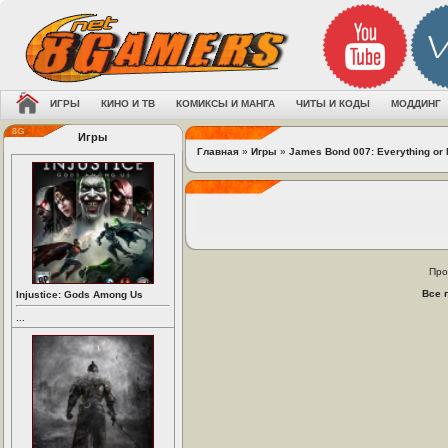
ИГРЫ
КИНО И ТВ
КОМИКСЫ И МАНГА
ЧИТЫ И КОДЫ
МОДДИНГ
Игры
Главная
»
Игры
»
James Bond 007: Everything or 
Про
Все 
Injustice: Gods Among Us
...