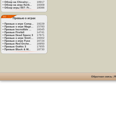
•
Обзор на Chivalry:...
18917
•
Обзор на игру Kerb...
19309
•
Обзор игры 007: Fr...
18086
Превью о играх
•
Превью к игре Comp...
19229
•
Превью о игре Mage...
15783
•
Превью Incredible ...
16045
•
Превью Firefall
14741
•
Превью Dead Space 3
17671
•
Превью о игре SimC...
16002
•
Превью к игре Fuse
16724
•
Превью Red Orche...
16950
•
Превью Gothic 3
17655
•
Превью Black & W...
18730
Обратная связь
|