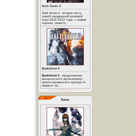
Dark Souls 2
Dark Souls II - вторая часть
самой хардкорной ролевой
игры 2011-2012 года, с новым
героем, сюжето...
Battlefield 4
Battlefield 4
- продолжение
венценосного мультиплеер-
ориентированного шутера от
первого ли...
Кино