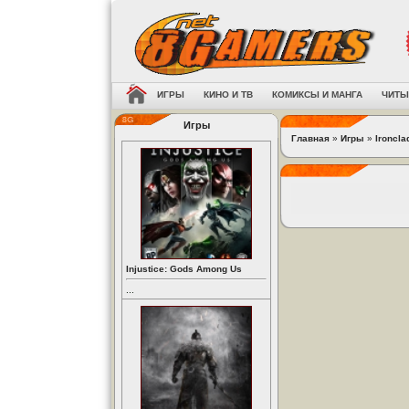
ИГРЫ
КИНО И ТВ
КОМИКСЫ И МАНГА
ЧИТЫ
Игры
Главная
»
Игры
»
Ironcla
Injustice: Gods Among Us
...