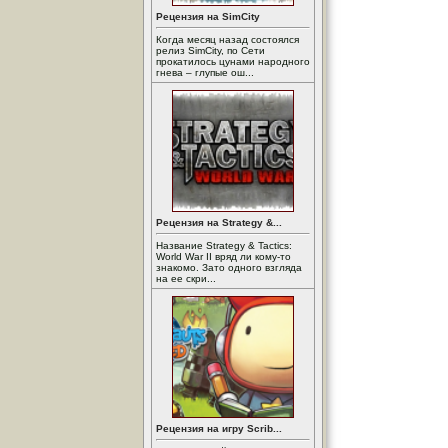
Рецензия на SimCity
Когда месяц назад состоялся
релиз SimCity, по Сети
прокатилось цунами народного
гнева – глупые ош...
Рецензия на Strategy &...
Название Strategy & Tactics:
World War II вряд ли кому-то
знакомо. Зато одного взгляда
на ее скри...
Рецензия на игру Scrib...