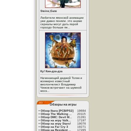
Steins;Gate
Любители японской анимации
уже давно поняли ,что аниме
сериалы могут дать порой
гораздо больше пи...
Ку! Кин-дза-дза
Начинающий диджей Толик и
всемирно известный
виолончелист Владимир
Чижов встречают на шумной
моск...
Обзоры на игры
•
Обзор Ibara [PCB/PS2]
19684
•
Обзор The Walking ...
20115
•
Обзор DMC: Devil M...
21281
•
Обзор на игру Valk...
17197
•
Обзор на игру Stars!
19076
•
Обзор на Far Cry 3
19271
•
Обзор на Resident ...
17265