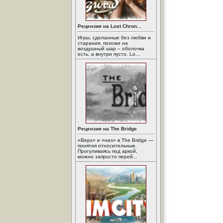
Рецензия на Lost Chron...
Игры, сделанные без любви и
старания, похожи на
воздушный шар – оболочка
есть, а внутри пусто. Lo...
Рецензия на The Bridge
«Верх» и «низ» в The Bridge —
понятия относительные.
Прогуливаясь под аркой,
можно запросто перей...