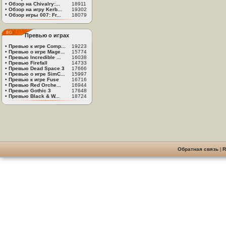
•
Обзор на Chivalry:...
18911
•
Обзор на игру Kerb...
19302
•
Обзор игры 007: Fr...
18079
Превью о играх
•
Превью к игре Comp...
19223
•
Превью о игре Mage...
15774
•
Превью Incredible ...
16038
•
Превью Firefall
14733
•
Превью Dead Space 3
17666
•
Превью о игре SimC...
15997
•
Превью к игре Fuse
16716
•
Превью Red Orche...
16944
•
Превью Gothic 3
17648
•
Превью Black & W...
18724
Обратная связь
|