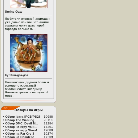
Steins;Gate
Любители японской анимации
уже давно поняли ,что аниме
сериалы могут дать порой
гораздо больше пи...
Ку! Кин-дза-дза
Начинающий диджей Толик и
всемирно известный
виолончелист Владимир
Чижов встречают на шумной
моск...
Обзоры на игры
•
Обзор Ibara [PCB/PS2]
19688
•
Обзор The Walking ...
20118
•
Обзор DMC: Devil M...
21284
•
Обзор на игру Valk...
17201
•
Обзор на игру Stars!
19080
•
Обзор на Far Cry 3
19274
•
Обзор на Resident ...
17269