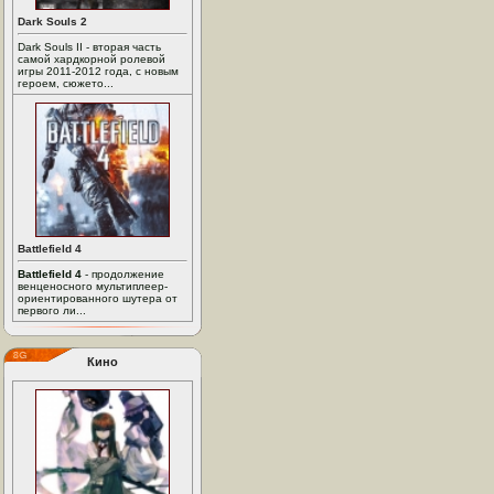
Dark Souls 2
Dark Souls II - вторая часть
самой хардкорной ролевой
игры 2011-2012 года, с новым
героем, сюжето...
Battlefield 4
Battlefield 4
- продолжение
венценосного мультиплеер-
ориентированного шутера от
первого ли...
Кино