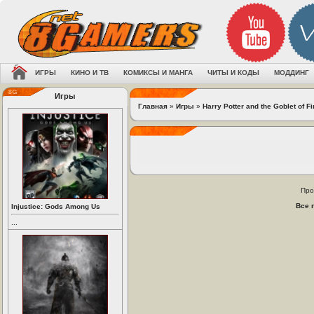
ИГРЫ
КИНО И ТВ
КОМИКСЫ И МАНГА
ЧИТЫ И КОДЫ
МОДДИНГ
Игры
Главная
»
Игры
»
Harry Potter and the Goblet of Fi
Про
Все 
Injustice: Gods Among Us
...