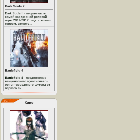
Dark Souls 2
Dark Souls II - вторая часть
самой хардкорной ролевой
игры 2011-2012 года, с новым
героем, сюжето...
Battlefield 4
Battlefield 4
- продолжение
венценосного мультиплеер-
ориентированного шутера от
первого ли...
Кино