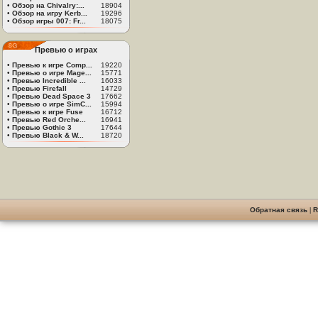
•
Обзор на Chivalry:...
18904
•
Обзор на игру Kerb...
19296
•
Обзор игры 007: Fr...
18075
Превью о играх
•
Превью к игре Comp...
19220
•
Превью о игре Mage...
15771
•
Превью Incredible ...
16033
•
Превью Firefall
14729
•
Превью Dead Space 3
17662
•
Превью о игре SimC...
15994
•
Превью к игре Fuse
16712
•
Превью Red Orche...
16941
•
Превью Gothic 3
17644
•
Превью Black & W...
18720
Обратная связь
|