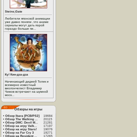
Steins;Gate
Любители японской анимации
уже давно поняли ,что аниме
сериалы могут дать порой
гораздо больше пи...
Ку! Кин-дза-дза
Начинающий диджей Толик и
всемирно известный
виолончелист Владимир
Чижов встречают на шумной
моск...
Обзоры на игры
•
Обзор Ibara [PCB/PS2]
19684
•
Обзор The Walking ...
20115
•
Обзор DMC: Devil M...
21281
•
Обзор на игру Valk...
17197
•
Обзор на игру Stars!
19076
•
Обзор на Far Cry 3
19271
•
Обзор на Resident ...
17265