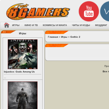
ИГРЫ
КИНО И ТВ
КОМИКСЫ И МАНГА
ЧИТЫ И КОДЫ
МОДДИНГ
Игры
Главная
»
Игры
»
Gothic 2
Про
Все 
Injustice: Gods Among Us
...