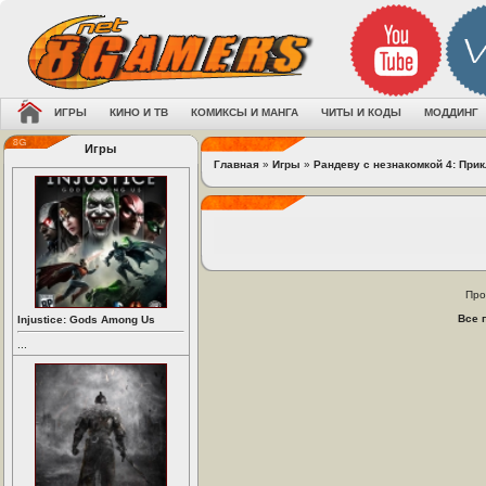
ИГРЫ
КИНО И ТВ
КОМИКСЫ И МАНГА
ЧИТЫ И КОДЫ
МОДДИНГ
Игры
Главная
»
Игры
»
Рандеву с незнакомкой 4: При
Про
Все 
Injustice: Gods Among Us
...