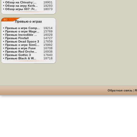
•
Обзор на Chivalry:...
18901
•
Обзор на игру Kerb...
19293
•
Обзор игры 007: Fr...
18073
Превью о играх
•
Превью к игре Comp...
19214
•
Превью о игре Mage...
15769
•
Превью Incredible ...
16029
•
Превью Firefall
14727
•
Превью Dead Space 3
17659
•
Превью о игре SimC...
15992
•
Превью к игре Fuse
16708
•
Превью Red Orche...
16938
•
Превью Gothic 3
17640
•
Превью Black & W...
18718
Обратная связь
|