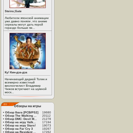
Steins;Gate
Любители японской анимации
уже давно поняли ,что аниме
сериалы могут дать порой
гораздо больше пи...
Ку! Кин-дза-дза
Начинающий диджей Толик и
всемирно известный
виолончелист Владимир
Чижов встречают на шумной
моск...
Обзоры на игры
•
Обзор Ibara [PCB/PS2]
19680
•
Обзор The Walking ...
20112
•
Обзор DMC: Devil M...
21278
•
Обзор на игру Valk...
17194
•
Обзор на игру Stars!
19073
•
Обзор на Far Cry 3
19267
•
Обзор на Resident ...
17262