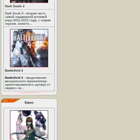
Dark Souls 2
Dark Souls II - вторая часть
самой хардкорной ролевой
игры 2011-2012 года, с новым
героем, сюжето...
Battlefield 4
Battlefield 4
- продолжение
венценосного мультиплеер-
ориентированного шутера от
первого ли...
Кино