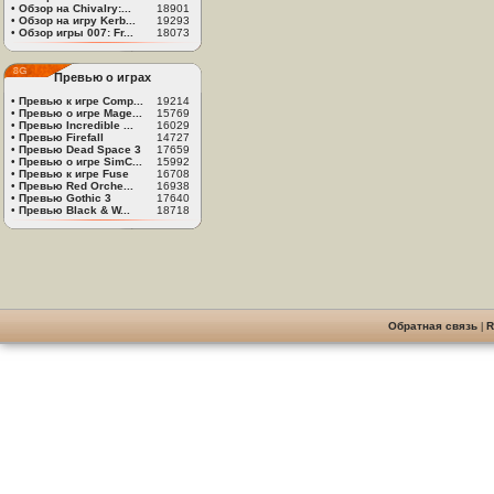
•
Обзор на Chivalry:...
18901
•
Обзор на игру Kerb...
19293
•
Обзор игры 007: Fr...
18073
Превью о играх
•
Превью к игре Comp...
19214
•
Превью о игре Mage...
15769
•
Превью Incredible ...
16029
•
Превью Firefall
14727
•
Превью Dead Space 3
17659
•
Превью о игре SimC...
15992
•
Превью к игре Fuse
16708
•
Превью Red Orche...
16938
•
Превью Gothic 3
17640
•
Превью Black & W...
18718
Обратная связь
|