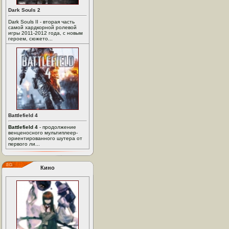
Dark Souls 2
Dark Souls II - вторая часть
самой хардкорной ролевой
игры 2011-2012 года, с новым
героем, сюжето...
Battlefield 4
Battlefield 4
- продолжение
венценосного мультиплеер-
ориентированного шутера от
первого ли...
Кино