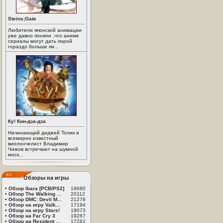
Steins;Gate
Любители японской анимации
уже давно поняли ,что аниме
сериалы могут дать порой
гораздо больше пи...
Ку! Кин-дза-дза
Начинающий диджей Толик и
всемирно известный
виолончелист Владимир
Чижов встречают на шумной
моск...
Обзоры на игры
•
Обзор Ibara [PCB/PS2]
19680
•
Обзор The Walking ...
20112
•
Обзор DMC: Devil M...
21278
•
Обзор на игру Valk...
17194
•
Обзор на игру Stars!
19073
•
Обзор на Far Cry 3
19267
•
Обзор на Resident ...
17262