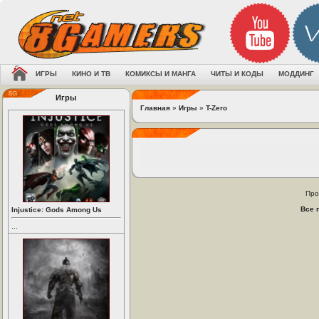
ИГРЫ
КИНО И ТВ
КОМИКСЫ И МАНГА
ЧИТЫ И КОДЫ
МОДДИНГ
Игры
Главная
»
Игры
»
T-Zero
Про
Все 
Injustice: Gods Among Us
...