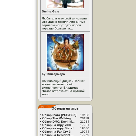
Steins;Gate
Любители японской анимации
уже давно поняли ,что аниме
сериалы могут дать порой
гораздо больше пи...
Ку! Кин-дза-дза
Начинающий диджей Толик и
всемирно известный
виолончелист Владимир
Чижов встречают на шумной
моск...
Обзоры на игры
•
Обзор Ibara [PCB/PS2]
19688
•
Обзор The Walking ...
20118
•
Обзор DMC: Devil M...
21284
•
Обзор на игру Valk...
17201
•
Обзор на игру Stars!
19080
•
Обзор на Far Cry 3
19274
•
Обзор на Resident ...
17269