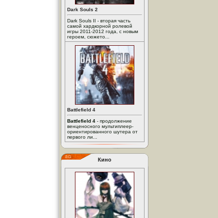
Dark Souls 2
Dark Souls II - вторая часть
самой хардкорной ролевой
игры 2011-2012 года, с новым
героем, сюжето...
Battlefield 4
Battlefield 4
- продолжение
венценосного мультиплеер-
ориентированного шутера от
первого ли...
Кино