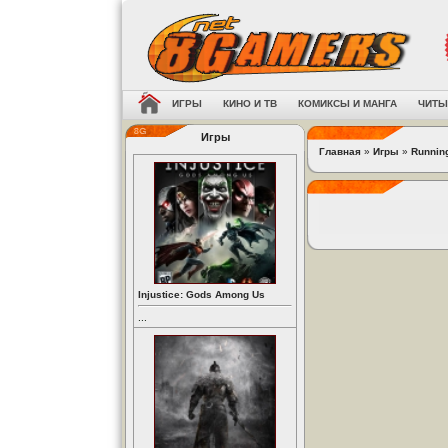
ИГРЫ
КИНО И ТВ
КОМИКСЫ И МАНГА
ЧИТЫ
Игры
Главная
»
Игры
»
Running
Injustice: Gods Among Us
...