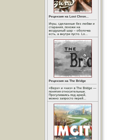
Рецензия на Lost Chron...
Игры, сделанные без любви и
старания, похожи на
воздушный шар – оболочка
есть, а внутри пусто. Lo...
Рецензия на The Bridge
«Верх» и «низ» в The Bridge —
понятия относительные.
Прогуливаясь под аркой,
можно запросто перей...