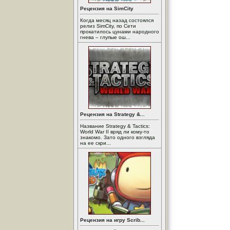
Рецензия на SimCity
Когда месяц назад состоялся
релиз SimCity, по Сети
прокатилось цунами народного
гнева – глупые ош...
Рецензия на Strategy &...
Название Strategy & Tactics:
World War II вряд ли кому-то
знакомо. Зато одного взгляда
на ее скри...
Рецензия на игру Scrib...