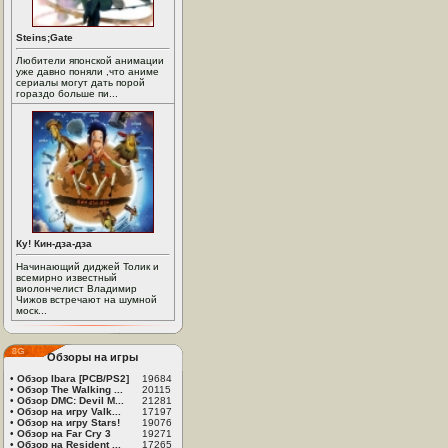
Steins;Gate
Любители японской анимации
уже давно поняли ,что аниме
сериалы могут дать порой
гораздо больше пи...
Ку! Кин-дза-дза
Начинающий диджей Толик и
всемирно известный
виолончелист Владимир
Чижов встречают на шумной
моск...
Обзоры на игры
•
Обзор Ibara [PCB/PS2]
19684
•
Обзор The Walking ...
20115
•
Обзор DMC: Devil M...
21281
•
Обзор на игру Valk...
17197
•
Обзор на игру Stars!
19076
•
Обзор на Far Cry 3
19271
•
Обзор на Resident ...
17265