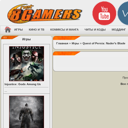
ИГРЫ
КИНО И ТВ
КОМИКСЫ И МАНГА
ЧИТЫ И КОДЫ
МОДДИНГ
Игры
Главная
»
Игры
»
Quest of Persia: Nader's Blade
Про
Все 
Injustice: Gods Among Us
...