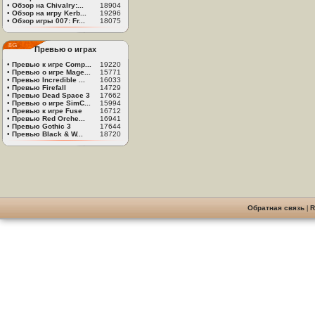
•
Обзор на Chivalry:...
18904
•
Обзор на игру Kerb...
19296
•
Обзор игры 007: Fr...
18075
Превью о играх
•
Превью к игре Comp...
19220
•
Превью о игре Mage...
15771
•
Превью Incredible ...
16033
•
Превью Firefall
14729
•
Превью Dead Space 3
17662
•
Превью о игре SimC...
15994
•
Превью к игре Fuse
16712
•
Превью Red Orche...
16941
•
Превью Gothic 3
17644
•
Превью Black & W...
18720
Обратная связь
|