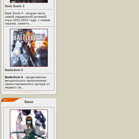
Dark Souls 2
Dark Souls II - вторая часть
самой хардкорной ролевой
игры 2011-2012 года, с новым
героем, сюжето...
Battlefield 4
Battlefield 4
- продолжение
венценосного мультиплеер-
ориентированного шутера от
первого ли...
Кино