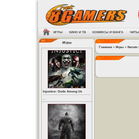
ИГРЫ
КИНО И ТВ
КОМИКСЫ И МАНГА
ЧИТЫ
Игры
Главная
»
Игры
»
Naruto 
Injustice: Gods Among Us
...