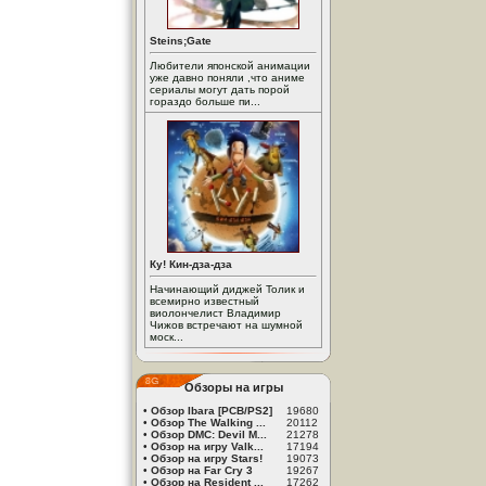
Steins;Gate
Любители японской анимации
уже давно поняли ,что аниме
сериалы могут дать порой
гораздо больше пи...
Ку! Кин-дза-дза
Начинающий диджей Толик и
всемирно известный
виолончелист Владимир
Чижов встречают на шумной
моск...
Обзоры на игры
•
Обзор Ibara [PCB/PS2]
19680
•
Обзор The Walking ...
20112
•
Обзор DMC: Devil M...
21278
•
Обзор на игру Valk...
17194
•
Обзор на игру Stars!
19073
•
Обзор на Far Cry 3
19267
•
Обзор на Resident ...
17262