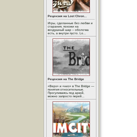
Рецензия на Lost Chron...
Игры, сделанные без любви и
старания, похожи на
воздушный шар – оболочка
есть, а внутри пусто. Lo...
Рецензия на The Bridge
«Верх» и «низ» в The Bridge —
понятия относительные.
Прогуливаясь под аркой,
можно запросто перей...