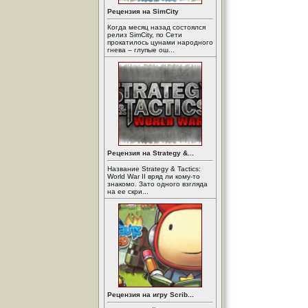
Рецензия на SimCity
Когда месяц назад состоялся
релиз SimCity, по Сети
прокатилось цунами народного
гнева – глупые ош...
Рецензия на Strategy &...
Название Strategy & Tactics:
World War II вряд ли кому-то
знакомо. Зато одного взгляда
на ее скри...
Рецензия на игру Scrib...