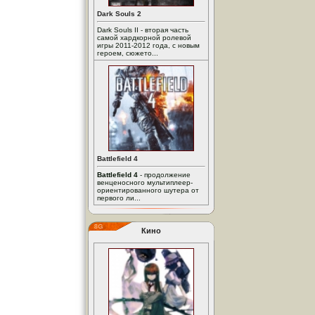
Dark Souls 2
Dark Souls II - вторая часть
самой хардкорной ролевой
игры 2011-2012 года, с новым
героем, сюжето...
Battlefield 4
Battlefield 4
- продолжение
венценосного мультиплеер-
ориентированного шутера от
первого ли...
Кино