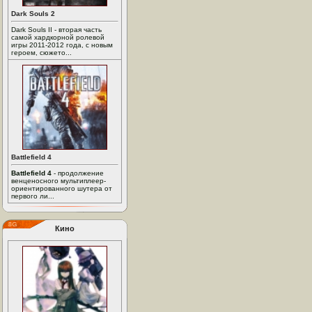
Dark Souls 2
Dark Souls II - вторая часть
самой хардкорной ролевой
игры 2011-2012 года, с новым
героем, сюжето...
Battlefield 4
Battlefield 4
- продолжение
венценосного мультиплеер-
ориентированного шутера от
первого ли...
Кино