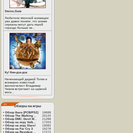
Steins;Gate
Любители японской анимации
уже давно поняли ,что аниме
сериалы могут дать порой
гораздо больше пи...
Ку! Кин-дза-дза
Начинающий диджей Толик и
всемирно известный
виолончелист Владимир
Чижов встречают на шумной
моск...
Обзоры на игры
•
Обзор Ibara [PCB/PS2]
19688
•
Обзор The Walking ...
20120
•
Обзор DMC: Devil M...
21288
•
Обзор на игру Valk...
17203
•
Обзор на игру Stars!
19082
•
Обзор на Far Cry 3
19276
•
Обзор на Resident ...
17272