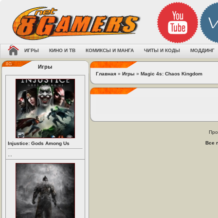
ИГРЫ
КИНО И ТВ
КОМИКСЫ И МАНГА
ЧИТЫ И КОДЫ
МОДДИНГ
Игры
Главная
»
Игры
»
Magic 4s: Chaos Kingdom
Про
Все 
Injustice: Gods Among Us
...