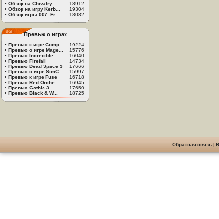
•
Обзор на Chivalry:...
18912
•
Обзор на игру Kerb...
19304
•
Обзор игры 007: Fr...
18082
Превью о играх
•
Превью к игре Comp...
19224
•
Превью о игре Mage...
15776
•
Превью Incredible ...
16040
•
Превью Firefall
14734
•
Превью Dead Space 3
17666
•
Превью о игре SimC...
15997
•
Превью к игре Fuse
16718
•
Превью Red Orche...
16945
•
Превью Gothic 3
17650
•
Превью Black & W...
18725
Обратная связь
|