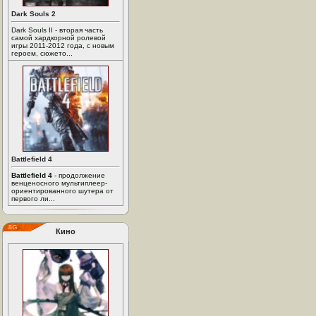
Dark Souls 2
Dark Souls II - вторая часть
самой хардкорной ролевой
игры 2011-2012 года, с новым
героем, сюжето...
Battlefield 4
Battlefield 4
- продолжение
венценосного мультиплеер-
ориентированного шутера от
первого ли...
Кино