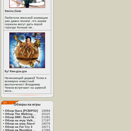
Steins;Gate
Любители японской анимации
уже давно поняли ,что аниме
сериалы могут дать порой
гораздо больше пи...
Ку! Кин-дза-дза
Начинающий диджей Толик и
всемирно известный
виолончелист Владимир
Чижов встречают на шумной
моск...
Обзоры на игры
•
Обзор Ibara [PCB/PS2]
19684
•
Обзор The Walking ...
20115
•
Обзор DMC: Devil M...
21281
•
Обзор на игру Valk...
17197
•
Обзор на игру Stars!
19076
•
Обзор на Far Cry 3
19271
•
Обзор на Resident ...
17265