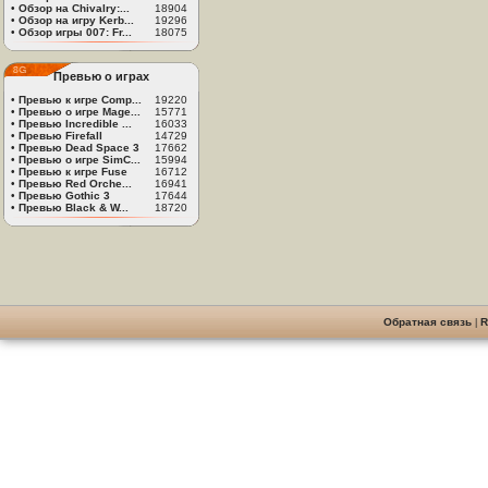
•
Обзор на Chivalry:...
18904
•
Обзор на игру Kerb...
19296
•
Обзор игры 007: Fr...
18075
Превью о играх
•
Превью к игре Comp...
19220
•
Превью о игре Mage...
15771
•
Превью Incredible ...
16033
•
Превью Firefall
14729
•
Превью Dead Space 3
17662
•
Превью о игре SimC...
15994
•
Превью к игре Fuse
16712
•
Превью Red Orche...
16941
•
Превью Gothic 3
17644
•
Превью Black & W...
18720
Обратная связь
|