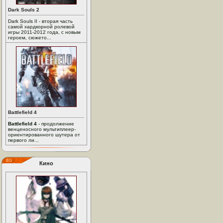
Dark Souls 2
Dark Souls II - вторая часть
самой хардкорной ролевой
игры 2011-2012 года, с новым
героем, сюжето...
Battlefield 4
Battlefield 4
- продолжение
венценосного мультиплеер-
ориентированного шутера от
первого ли...
Кино