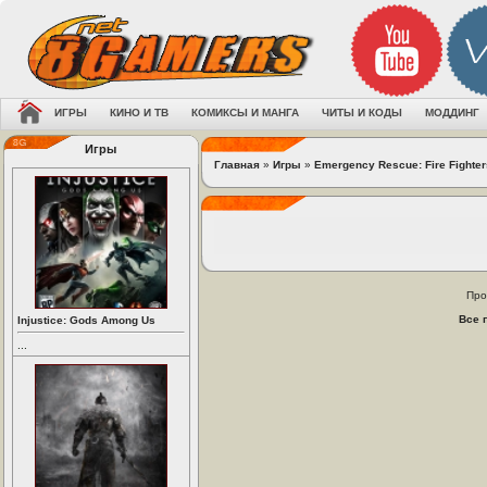
ИГРЫ
КИНО И ТВ
КОМИКСЫ И МАНГА
ЧИТЫ И КОДЫ
МОДДИНГ
Игры
Главная
»
Игры
»
Emergency Rescue: Fire Fighter
Про
Все 
Injustice: Gods Among Us
...