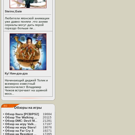
Steins;Gate
Любители японской анимации
уже давно поняли ,что аниме
сериалы могут дать порой
гораздо больше пи...
Ку! Кин-дза-дза
Начинающий диджей Толик и
всемирно известный
виолончелист Владимир
Чижов встречают на шумной
моск...
Обзоры на игры
•
Обзор Ibara [PCB/PS2]
19684
•
Обзор The Walking ...
20115
•
Обзор DMC: Devil M...
21281
•
Обзор на игру Valk...
17197
•
Обзор на игру Stars!
19076
•
Обзор на Far Cry 3
19271
•
Обзор на Resident ...
17265