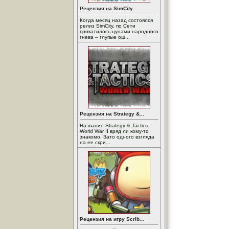
Рецензия на SimCity
Когда месяц назад состоялся
релиз SimCity, по Сети
прокатилось цунами народного
гнева – глупые ош...
Рецензия на Strategy &...
Название Strategy & Tactics:
World War II вряд ли кому-то
знакомо. Зато одного взгляда
на ее скри...
Рецензия на игру Scrib...