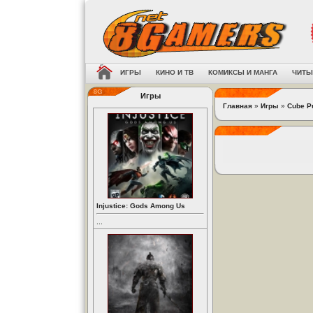
ИГРЫ
КИНО И ТВ
КОМИКСЫ И МАНГА
ЧИТЫ
Игры
Главная
»
Игры
»
Cube P
Injustice: Gods Among Us
...