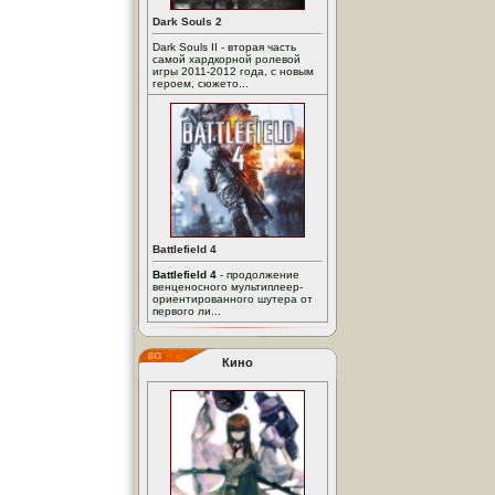
Dark Souls 2
Dark Souls II - вторая часть
самой хардкорной ролевой
игры 2011-2012 года, с новым
героем, сюжето...
Battlefield 4
Battlefield 4
- продолжение
венценосного мультиплеер-
ориентированного шутера от
первого ли...
Кино