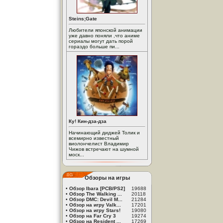
Steins;Gate
Любители японской анимации
уже давно поняли ,что аниме
сериалы могут дать порой
гораздо больше пи...
Ку! Кин-дза-дза
Начинающий диджей Толик и
всемирно известный
виолончелист Владимир
Чижов встречают на шумной
моск...
Обзоры на игры
•
Обзор Ibara [PCB/PS2]
19688
•
Обзор The Walking ...
20118
•
Обзор DMC: Devil M...
21284
•
Обзор на игру Valk...
17201
•
Обзор на игру Stars!
19080
•
Обзор на Far Cry 3
19274
•
Обзор на Resident ...
17269