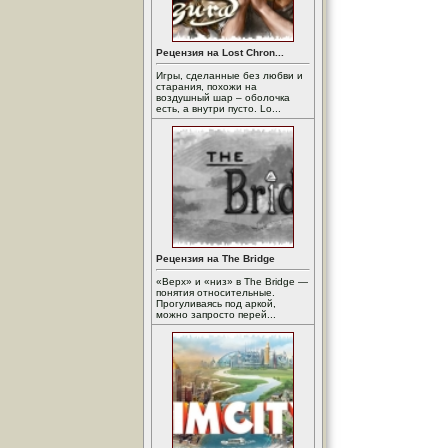
Рецензия на Lost Chron...
Игры, сделанные без любви и
старания, похожи на
воздушный шар – оболочка
есть, а внутри пусто. Lo...
Рецензия на The Bridge
«Верх» и «низ» в The Bridge —
понятия относительные.
Прогуливаясь под аркой,
можно запросто перей...