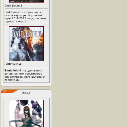
Dark Souls 2
Dark Souls II - вторая часть
самой хардкорной ролевой
игры 2011-2012 года, с новым
героем, сюжето...
Battlefield 4
Battlefield 4
- продолжение
венценосного мультиплеер-
ориентированного шутера от
первого ли...
Кино