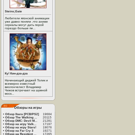
Steins;Gate
Любители японской анимации
уже давно поняли ,что аниме
сериалы могут дать порой
гораздо больше пи...
Ку! Кин-дза-дза
Начинающий диджей Толик и
всемирно известный
виолончелист Владимир
Чижов встречают на шумной
моск...
Обзоры на игры
•
Обзор Ibara [PCB/PS2]
19684
•
Обзор The Walking ...
20115
•
Обзор DMC: Devil M...
21281
•
Обзор на игру Valk...
17197
•
Обзор на игру Stars!
19076
•
Обзор на Far Cry 3
19271
•
Обзор на Resident ...
17265