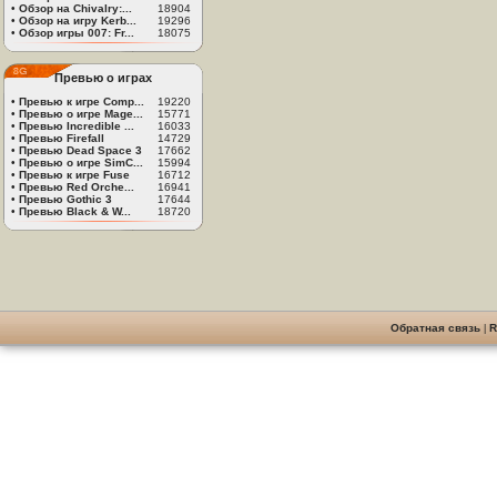
•
Обзор на Chivalry:...
18904
•
Обзор на игру Kerb...
19296
•
Обзор игры 007: Fr...
18075
Превью о играх
•
Превью к игре Comp...
19220
•
Превью о игре Mage...
15771
•
Превью Incredible ...
16033
•
Превью Firefall
14729
•
Превью Dead Space 3
17662
•
Превью о игре SimC...
15994
•
Превью к игре Fuse
16712
•
Превью Red Orche...
16941
•
Превью Gothic 3
17644
•
Превью Black & W...
18720
Обратная связь
|