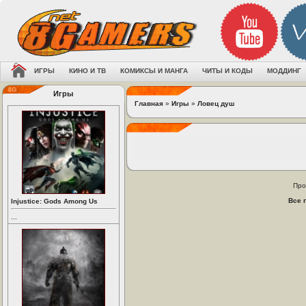
ИГРЫ
КИНО И ТВ
КОМИКСЫ И МАНГА
ЧИТЫ И КОДЫ
МОДДИНГ
Игры
Главная
»
Игры
»
Ловец душ
Про
Все 
Injustice: Gods Among Us
...