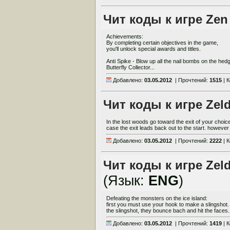
Чит коды к игре Zen
Achievements:
By completing certain objectives in the game,
you'll unlock special awards and titles.
Anti Spike - Blow up all the nail bombs on the hed
Butterfly Collector...
Добавлено:
03.05.2012
| Прочтений:
1515
| 
Чит коды к игре Zeld
In the lost woods go toward the exit of your choic
case the exit leads back out to the start. however t
Добавлено:
03.05.2012
| Прочтений:
2222
| 
Чит коды к игре Zel
(Язык:
ENG
)
Defeating the monsters on the ice island:
first you must use your hook to make a slingshot. w
the slingshot, they bounce bach and hit the faces. 
Добавлено:
03.05.2012
| Прочтений:
1419
| 