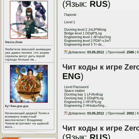
(Язык:
RUS
)
Пароли:
Level 1
Docking level 2 JnL8*NKmg
Bridge level 1 DDq8*tLng
Engineering level 1 dFrduvOng
Engineering level 2 PD6*-vJm?
Steins;Gate
Engineering level 3 Tr-ds...
Любители японской анимации
Добавлено:
03.05.2012
| Прочтений:
2586
| 
уже давно поняли ,что аниме
сериалы могут дать порой
гораздо больше пи...
Чит коды к игре Zero
ENG
)
Level Password
Space station
Docking bay 1 LFr8vtKug
Docking bay 2 DDq8*tLng
Engineering 1 HFr8*tLng
Engineering 2 HHoduvNng...
Ку! Кин-дза-дза
Начинающий диджей Толик и
Добавлено:
03.05.2012
| Прочтений:
2002
| 
всемирно известный
виолончелист Владимир
Чижов встречают на шумной
Чит коды к игре Zero
моск...
(Язык:
RUS
)