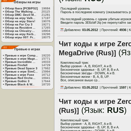
Обзоры на игры
•
Обзор Ibara [PCB/PS2]
19684
Последний уровень
•
Обзор The Walking ...
20115
Пароль в последнюю комнату (оказываетесь р
•
Обзор DMC: Devil M...
21281
•
Обзор на игру Valk...
17197
На последний уровень с одним убитым игроко
•
Обзор на игру Stars!
19076
Введите пароль 3E8zbiFJbj (не перепутайте заг
•
Обзор на Far Cry 3
19271
•
Обзор на Resident ...
17265
Добавлено:
03.05.2012
| Прочтений:
4936
| 
•
Обзор на Chivalry:...
18904
•
Обзор на игру Kerb...
19296
•
Обзор игры 007: Fr...
18075
Чит коды к игре Zero
Превью о играх
(Яз
MegaDrive (Rus)]
•
Превью к игре Comp...
19220
•
Превью о игре Mage...
15771
•
Превью Incredible ...
16033
Комплексный трик:
•
Превью Firefall
14729
Выбор уровня - А, В, RIGHT, А и В.
•
Превью Dead Space 3
17662
Бесконечное здоровье - В, UP, В, В и А.
•
Превью о игре SimC...
15994
Бесконечные звезды - DOWN, А и В.
•
Превью к игре Fuse
16712
Бесконечные жизни - В, А, В, UP.
•
Превью Red Orche...
16941
Все, описанное выше ср...
•
Превью Gothic 3
17644
•
Превью Black & W...
18720
Добавлено:
03.05.2012
| Прочтений:
1597
| 
Чит коды к игре Zero
(Язык:
RUS
)
(Rus)]
Комплексный трик:
Выбор уровня - А, В, RIGHT, А и В.
Бесконечное здоровье - В, UP, В, В и А.
Бесконечные звезды - DOWN, А и В.