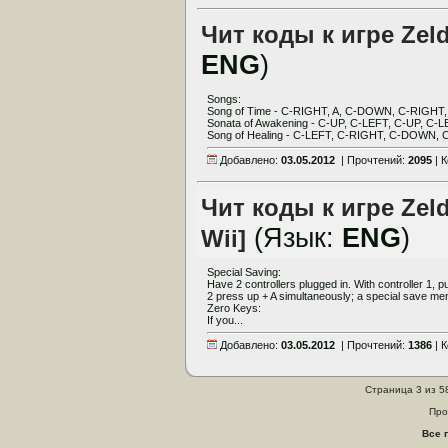
Чит коды к игре Zeld
ENG
)
Songs:
Song of Time - C-RIGHT, A, C-DOWN, C-RIGHT
Sonata of Awakening - C-UP, C-LEFT, C-UP, C-L
Song of Healing - C-LEFT, C-RIGHT, C-DOWN, C
Добавлено:
03.05.2012
| Прочтений:
2095
| 
Чит коды к игре Zeld
(Язык:
ENG
)
Wii]
Special Saving:
Have 2 controllers plugged in. With controller 1, p
2 press up + A simultaneously; a special save men
Zero Keys:
If you...
Добавлено:
03.05.2012
| Прочтений:
1386
| 
Страница 3 из 5
Про
Все 