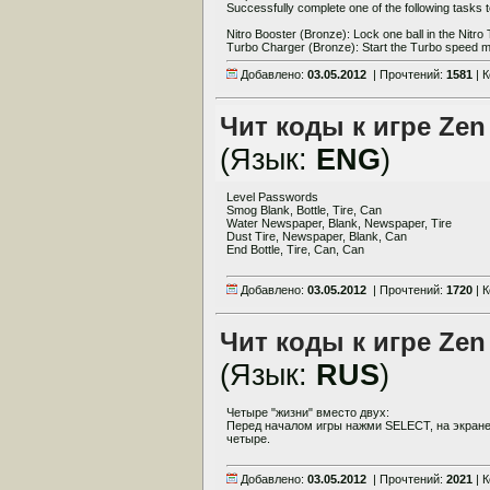
Successfully complete one of the following tasks t
Nitro Booster (Bronze): Lock one ball in the Nitro
Turbo Charger (Bronze): Start the Turbo speed m.
Добавлено:
03.05.2012
| Прочтений:
1581
| 
Чит коды к игре Zen 
(Язык:
ENG
)
Level Passwords
Smog Blank, Bottle, Tire, Can
Water Newspaper, Blank, Newspaper, Tire
Dust Tire, Newspaper, Blank, Can
End Bottle, Tire, Can, Can
Добавлено:
03.05.2012
| Прочтений:
1720
| 
Чит коды к игре Zen I
(Язык:
RUS
)
Четыре "жизни" вместо двух:
Перед началом игры нажми SELECT, на экране 
четыре.
Добавлено:
03.05.2012
| Прочтений:
2021
| 