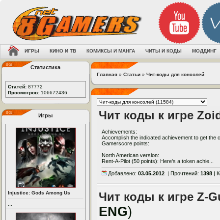
ИГРЫ
КИНО И ТВ
КОМИКСЫ И МАНГА
ЧИТЫ И КОДЫ
МОДДИНГ
Статистика
Главная
»
Статьи
»
Чит-коды для консолей
Статей:
87772
Просмотров:
106672436
Чит коды к игре Zoid
Игры
Achievements:
Accomplish the indicated achievement to get the
Gamerscore points:
North American version:
Rent-A-Pilot (50 points): Here's a token achie...
Добавлено:
03.05.2012
| Прочтений:
1398
| 
Injustice: Gods Among Us
Чит коды к игре Z-Gu
...
ENG
)