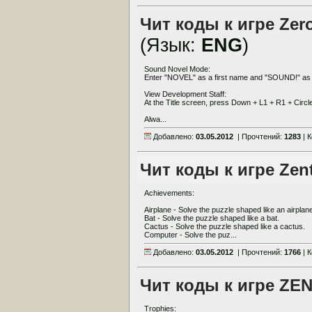
Чит коды к игре Zero
(Язык:
ENG
)
Sound Novel Mode:
Enter "NOVEL" as a first name and "SOUND!" as 
View Development Staff:
At the Title screen, press Down + L1 + R1 + Circl
Alwa...
Добавлено:
03.05.2012
| Прочтений:
1283
| 
Чит коды к игре Zen
Achievements:
Airplane - Solve the puzzle shaped like an airplan
Bat - Solve the puzzle shaped like a bat.
Cactus - Solve the puzzle shaped like a cactus.
Computer - Solve the puz...
Добавлено:
03.05.2012
| Прочтений:
1766
| 
Чит коды к игре ZEN 
Trophies: