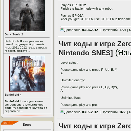
Play as GP-01Fb:
Finish the battle mode with any robot.
Play as GP-02A:
After you get GP-01Fb, use GP-01Fb to finish the
Добавлено:
03.05.2012
| Прочтений:
1727
| 
Dark Souls 2
Dark Souls II - вторая часть
Чит коды к игре Zero
самой хардкорной ролевой
игры 2011-2012 года, с новым
(Яз
Nintendo SNES]
героем, сюжето...
Level select:
Pause game play and press R, Up, B, Y,
A.
Unlimited energy:
Pause game play and press B, Up, B(2),
A.
Battlefield 4
Unlimited lives:
Battlefield 4
- продолжение
венценосного мультиплеер-
Pause game play and pre...
ориентированного шутера от
первого ли...
Добавлено:
03.05.2012
| Прочтений:
1653
| 
Чит коды к игре Zero
Кино