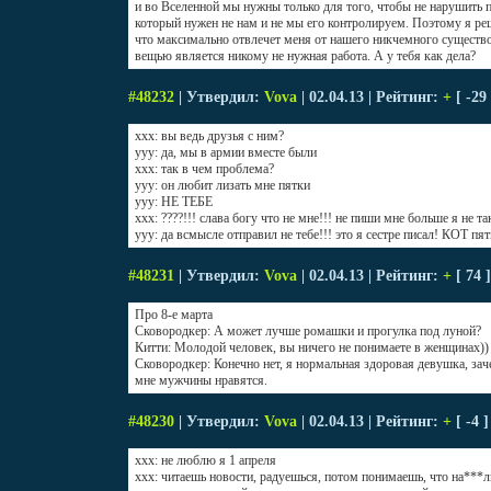
и во Вселенной мы нужны только для того, чтобы не нарушить
который нужен не нам и не мы его контролируем. Поэтому я ре
что максимально отвлечет меня от нашего никчемного существо
вещью является никому не нужная работа. А у тебя как дела?
#48232
| Утвердил:
Vova
| 02.04.13 | Рейтинг:
+
[ -29
ххх: вы ведь друзья с ним?
ууу: да, мы в армии вместе были
ххх: так в чем проблема?
ууу: он любит лизать мне пятки
ууу: НЕ ТЕБЕ
ххх: ????!!! слава богу что не мне!!! не пиши мне больше я не та
ууу: да всмысле отправил не тебе!!! это я сестре писал! КОТ пя
#48231
| Утвердил:
Vova
| 02.04.13 | Рейтинг:
+
[ 74 
Про 8-е марта
Сковородкер: А может лучше ромашки и прогулка под луной?
Китти: Молодой человек, вы ничего не понимаете в женщинах))
Сковородкер: Конечно нет, я нормальная здоровая девушка, за
мне мужчины нравятся.
#48230
| Утвердил:
Vova
| 02.04.13 | Рейтинг:
+
[ -4 
xxx: не люблю я 1 апреля
xxx: читаешь новости, радуешься, потом понимаешь, что на***л