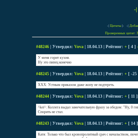
-
-|
Цитаты
|- -|
Доба
Проверенных цитат: 3
#48246
| Утвердил:
Vova
| 18.04.13 | Рейтинг:
+
[ 4 ]
У меня горит кухня.
Ну это пипец конечно
#48245
| Утвердил:
Vova
| 18.04.13 | Рейтинг:
+
[ -25
XXX: Устным приказом даже жопу не подтереть.
#48244
| Утвердил:
Vova
| 18.04.13 | Рейтинг:
+
[ 11 
^kei^: Коллега выдал замечательную фразу за обедом: "Ну, 0 гига
Спорить не стал.
#48243
| Утвердил:
Vova
| 18.04.13 | Рейтинг:
+
[ 14 
Катя: Только что был кровопролитный срач с начальством, поче