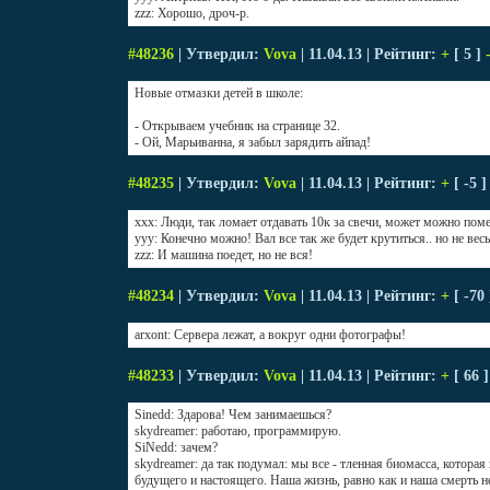
zzz: Хорошо, дроч-р.
#48236
| Утвердил:
Vova
| 11.04.13 | Рейтинг:
+
[ 5 ]
Новые отмазки детей в школе:
- Открываем учебник на странице 32.
- Ой, Марьиванна, я забыл зарядить айпад!
#48235
| Утвердил:
Vova
| 11.04.13 | Рейтинг:
+
[ -5 
xxx: Люди, так ломает отдавать 10к за свечи, может можно поме
yyy: Конечно можно! Вал все так же будет крутиться.. но не весь
zzz: И машина поедет, но не вся!
#48234
| Утвердил:
Vova
| 11.04.13 | Рейтинг:
+
[ -70
arxont: Сервера лежат, а вокруг одни фотографы!
#48233
| Утвердил:
Vova
| 11.04.13 | Рейтинг:
+
[ 66 
Sinedd: Здарова! Чем занимаешься?
skydreamer: работаю, программирую.
SiNedd: зачем?
skydreamer: да так подумал: мы все - тленная биомасса, которая
будущего и настоящего. Наша жизнь, равно как и наша смерть н