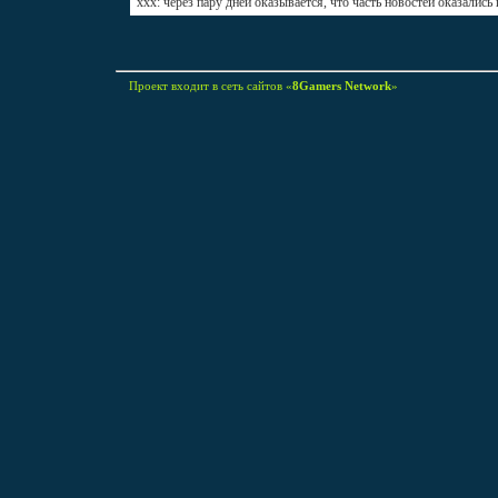
xxx: через пару дней оказывается, что часть новостей оказались
Проект входит в сеть сайтов «
8Gamers Network
»