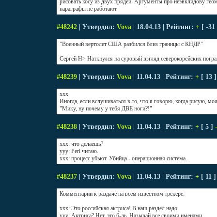
рисовать косу из двух прядей. Аргументы про неэвклидову г
параграфы не работают.
#48242
| Утвердил:
Vova
| 18.04.13 | Рейтинг:
+
[ -31
"Военный вертолет США разбился близ границы с КНДР"
Сергей Н> Наткнулся на суровый взгляд северокорейских погра
#48239
| Утвердил:
Vova
| 11.04.13 | Рейтинг:
+
[ 13 
xxx
Иногда, если вслушиваться в то, что я говорю, когда рисую, мо
"Мику, ну почему у тебя ДВЕ ноги?!"
#48238
| Утвердил:
Vova
| 11.04.13 | Рейтинг:
+
[ 5 ]
xxx: что делаешь?
yyy: Perl читаю.
xxx: процесс убьют. Убийца - операционная система.
#48237
| Утвердил:
Vova
| 11.04.13 | Рейтинг:
+
[ 11 
Комментарии к раздаче на всем известном трекере:
xxx: Это российская актриса! В наш раздел надо.
yyy: Актриса? Нет, это б-дь. Называй все своими именами.