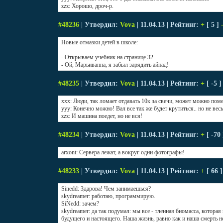
zzz: Хорошо, дроч-р.
#48236
| Утвердил:
Vova
| 11.04.13 | Рейтинг:
+
[ 5 ]
Новые отмазки детей в школе:
- Открываем учебник на странице 32.
- Ой, Марьиванна, я забыл зарядить айпад!
#48235
| Утвердил:
Vova
| 11.04.13 | Рейтинг:
+
[ -5 
xxx: Люди, так ломает отдавать 10к за свечи, может можно поме
yyy: Конечно можно! Вал все так же будет крутиться.. но не весь
zzz: И машина поедет, но не вся!
#48234
| Утвердил:
Vova
| 11.04.13 | Рейтинг:
+
[ -70
arxont: Сервера лежат, а вокруг одни фотографы!
#48233
| Утвердил:
Vova
| 11.04.13 | Рейтинг:
+
[ 66 
Sinedd: Здарова! Чем занимаешься?
skydreamer: работаю, программирую.
SiNedd: зачем?
skydreamer: да так подумал: мы все - тленная биомасса, которая
будущего и настоящего. Наша жизнь, равно как и наша смерть н