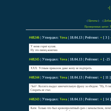
-
-|
Цитаты
|- -|
Доба
Проверенных цитат: 3
#48246
| Утвердил:
Vova
| 18.04.13 | Рейтинг:
+
[ 3 ]
У меня горит кухня.
Ну это пипец конечно
#48245
| Утвердил:
Vova
| 18.04.13 | Рейтинг:
+
[ -25
XXX: Устным приказом даже жопу не подтереть.
#48244
| Утвердил:
Vova
| 18.04.13 | Рейтинг:
+
[ 11 
^kei^: Коллега выдал замечательную фразу за обедом: "Ну, 0 гига
Спорить не стал.
#48243
| Утвердил:
Vova
| 18.04.13 | Рейтинг:
+
[ 14 
Катя: Только что был кровопролитный срач с начальством, поче