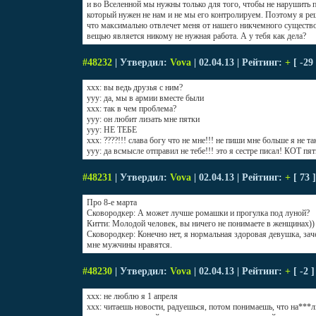
и во Вселенной мы нужны только для того, чтобы не нарушить
который нужен не нам и не мы его контролируем. Поэтому я ре
что максимально отвлечет меня от нашего никчемного существо
вещью является никому не нужная работа. А у тебя как дела?
#48232
| Утвердил:
Vova
| 02.04.13 | Рейтинг:
+
[ -29
ххх: вы ведь друзья с ним?
ууу: да, мы в армии вместе были
ххх: так в чем проблема?
ууу: он любит лизать мне пятки
ууу: НЕ ТЕБЕ
ххх: ????!!! слава богу что не мне!!! не пиши мне больше я не та
ууу: да всмысле отправил не тебе!!! это я сестре писал! КОТ пя
#48231
| Утвердил:
Vova
| 02.04.13 | Рейтинг:
+
[ 73 
Про 8-е марта
Сковородкер: А может лучше ромашки и прогулка под луной?
Китти: Молодой человек, вы ничего не понимаете в женщинах))
Сковородкер: Конечно нет, я нормальная здоровая девушка, за
мне мужчины нравятся.
#48230
| Утвердил:
Vova
| 02.04.13 | Рейтинг:
+
[ -2 
xxx: не люблю я 1 апреля
xxx: читаешь новости, радуешься, потом понимаешь, что на***л