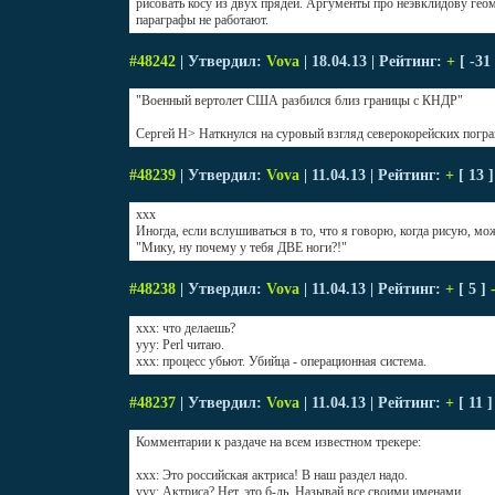
рисовать косу из двух прядей. Аргументы про неэвклидову г
параграфы не работают.
#48242
| Утвердил:
Vova
| 18.04.13 | Рейтинг:
+
[ -31
"Военный вертолет США разбился близ границы с КНДР"
Сергей Н> Наткнулся на суровый взгляд северокорейских погра
#48239
| Утвердил:
Vova
| 11.04.13 | Рейтинг:
+
[ 13 
xxx
Иногда, если вслушиваться в то, что я говорю, когда рисую, мо
"Мику, ну почему у тебя ДВЕ ноги?!"
#48238
| Утвердил:
Vova
| 11.04.13 | Рейтинг:
+
[ 5 ]
xxx: что делаешь?
yyy: Perl читаю.
xxx: процесс убьют. Убийца - операционная система.
#48237
| Утвердил:
Vova
| 11.04.13 | Рейтинг:
+
[ 11 
Комментарии к раздаче на всем известном трекере:
xxx: Это российская актриса! В наш раздел надо.
yyy: Актриса? Нет, это б-дь. Называй все своими именами.