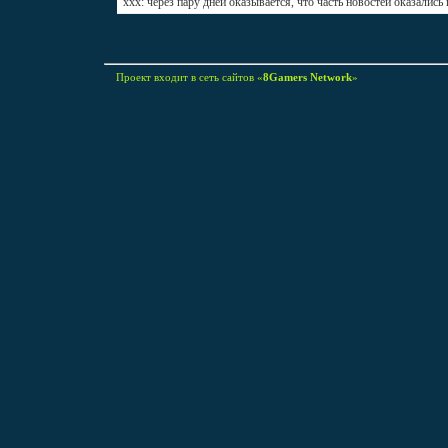
xxx: через пару дней оказывается, что часть новостей оказались
Проект входит в сеть сайтов «
8Gamers Network
»